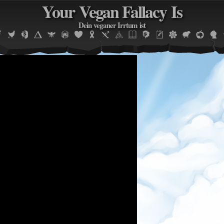
Your Vegan Fallacy Is
Jump to navigation
Dein veganer Irrtum ist