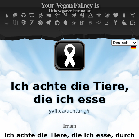
Your Vegan Fallacy Is
Jump to navigation
Dein veganer Irrtum ist
Ich achte die Tiere,
die ich esse
yvfi.ca/achtung/r
Irrtum
Ich achte die Tiere, die ich esse, durch