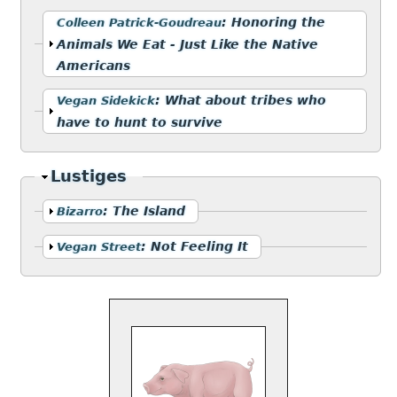
Anzeigen
:
Honoring the
Colleen Patrick-Goudreau
Animals We Eat - Just Like the Native
Americans
Anzeigen
:
What about tribes who
Vegan Sidekick
have to hunt to survive
Ausblenden
Lustiges
Anzeigen
:
The Island
Bizarro
Anzeigen
:
Not Feeling It
Vegan Street