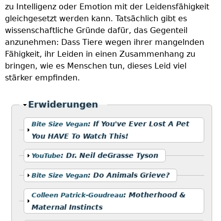
zu Intelligenz oder Emotion mit der Leidensfähigkeit
gleichgesetzt werden kann. Tatsächlich gibt es
wissenschaftliche Gründe dafür, das Gegenteil
anzunehmen: Dass Tiere wegen ihrer mangelnden
Fähigkeit, ihr Leiden in einen Zusammenhang zu
bringen, wie es Menschen tun, dieses Leid viel
stärker empfinden.
Ausblenden
Erwiderungen
Anzeigen
:
If You've Ever Lost A Pet
Bite Size Vegan
You HAVE To Watch This!
Anzeigen
:
Dr. Neil deGrasse Tyson
YouTube
Anzeigen
:
Do Animals Grieve?
Bite Size Vegan
Anzeigen
:
Motherhood &
Colleen Patrick-Goudreau
Maternal Instincts