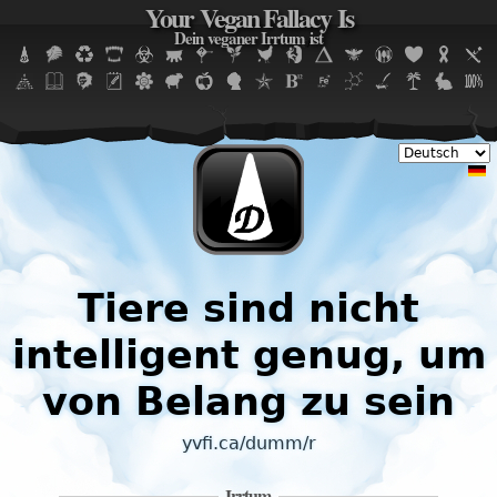
Your Vegan Fallacy Is
Jump to navigation
Dein veganer Irrtum ist
Tiere sind nicht
intelligent genug, um
von Belang zu sein
yvfi.ca/dumm/r
Irrtum