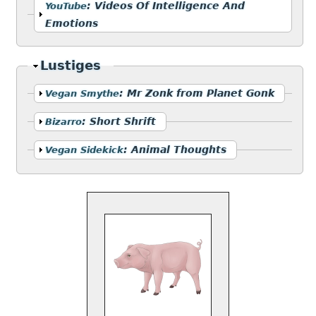
Anzeigen
:
Videos Of Intelligence And
YouTube
Emotions
Ausblenden
Lustiges
Anzeigen
:
Mr Zonk from Planet Gonk
Vegan Smythe
Anzeigen
:
Short Shrift
Bizarro
Anzeigen
:
Animal Thoughts
Vegan Sidekick