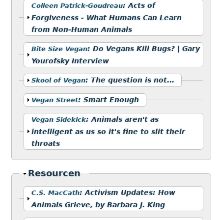
Anzeigen
:
Acts of
Colleen Patrick-Goudreau
Forgiveness - What Humans Can Learn
from Non-Human Animals
Anzeigen
:
Do Vegans Kill Bugs? | Gary
Bite Size Vegan
Yourofsky Interview
Anzeigen
:
The question is not...
Skool of Vegan
Anzeigen
:
Smart Enough
Vegan Street
Anzeigen
:
Animals aren't as
Vegan Sidekick
intelligent as us so it's fine to slit their
throats
Ausblenden
Resourcen
Anzeigen
:
Activism Updates: How
C.S. MacCath
Animals Grieve, by Barbara J. King