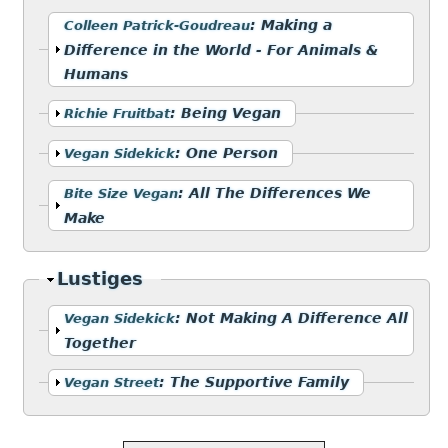
Anzeigen
:
Making a
Colleen Patrick-Goudreau
Difference in the World - For Animals &
Humans
Anzeigen
:
Being Vegan
Richie Fruitbat
Anzeigen
:
One Person
Vegan Sidekick
Anzeigen
:
All The Differences We
Bite Size Vegan
Make
Ausblenden
Lustiges
Anzeigen
:
Not Making A Difference All
Vegan Sidekick
Together
Anzeigen
:
The Supportive Family
Vegan Street