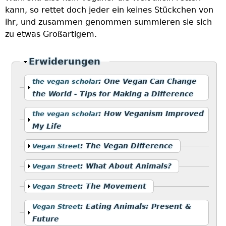
kann, so rettet doch jeder ein keines Stückchen von
ihr, und zusammen genommen summieren sie sich
zu etwas Großartigem.
Ausblenden
Erwiderungen
Anzeigen
:
One Vegan Can Change
the vegan scholar
the World - Tips for Making a Difference
Anzeigen
:
How Veganism Improved
the vegan scholar
My Life
Anzeigen
:
The Vegan Difference
Vegan Street
Anzeigen
:
What About Animals?
Vegan Street
Anzeigen
:
The Movement
Vegan Street
Anzeigen
:
Eating Animals: Present &
Vegan Street
Future