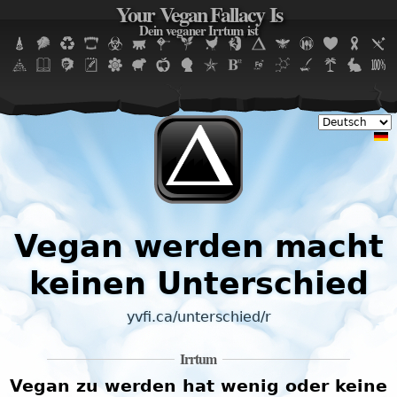
Your Vegan Fallacy Is
Jump to navigation
Dein veganer Irrtum ist
Vegan werden macht
keinen Unterschied
yvfi.ca/unterschied/r
Irrtum
Vegan zu werden hat wenig oder keine