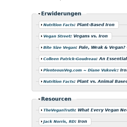
Ausblenden
Erwiderungen
Anzeigen
:
Plant-Based Iron
Nutrition Facts
Anzeigen
:
Vegans vs. Iron
Vegan Street
Anzeigen
:
Pale, Weak & Vegan? 
Bite Size Vegan
Anzeigen
:
An Essential
Colleen Patrick-Goudreau
Anzeigen
:
Iro
PlenteousVeg.com ~ Diane Vukovic
Anzeigen
:
Plant vs. Animal Base
Nutrition Facts
Ausblenden
Resourcen
Anzeigen
:
What Every Vegan Nee
TheVeganTruth
Anzeigen
:
Iron
Jack Norris, RD