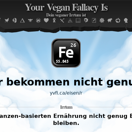
Your Vegan Fallacy Is
Jump to navigation
Dein veganer Irrtum ist
r bekommen nicht genu
yvfi.ca/eisen/r
Irrtum
lanzen-basierten Ernährung nicht genug 
bleiben.