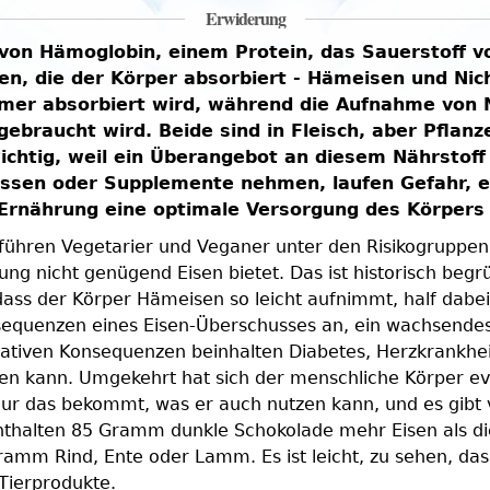
Erwiderung
ion von Hämoglobin, einem Protein, das Sauerstof
isen, die der Körper absorbiert - Hämeisen und N
immer absorbiert wird, während die Aufnahme von
ebraucht wird. Beide sind in Fleisch, aber Pflan
ichtig, weil ein Überangebot an diesem Nährstoff 
essen oder Supplemente nehmen, laufen Gefahr, e
 Ernährung eine optimale Versorgung des Körpers m
führen Vegetarier und Veganer unter den Risikogruppen
g nicht genügend Eisen bietet. Das ist historisch begrü
s der Körper Hämeisen so leicht aufnimmt, half dabei, e
nsequenzen eines Eisen-Überschusses an, ein wachsendes
gativen Konsequenzen beinhalten Diabetes, Herzkrankhei
lten kann. Umgekehrt hat sich der menschliche Körper ev
ur das bekommt, was er auch nutzen kann, und es gibt vi
nthalten 85 Gramm dunkle Schokolade mehr Eisen als di
mm Rind, Ente oder Lamm. Es ist leicht, zu sehen, dass
 Tierprodukte.