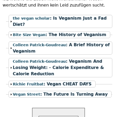
wertschätzt und ihnen kein Leid zuzufügen sucht.
Anzeigen
:
Is Veganism Just a Fad
the vegan scholar
Diet?
Anzeigen
:
The History of Veganism
Bite Size Vegan
Anzeigen
:
A Brief History of
Colleen Patrick-Goudreau
Veganism
Anzeigen
:
Veganism And
Colleen Patrick-Goudreau
Losing Weight: - Calorie Expenditure &
Calorie Reduction
Anzeigen
:
Vegan CHEAT DAYS
Richie Fruitbat
Anzeigen
:
The Future Is Turning Away
Vegan Street