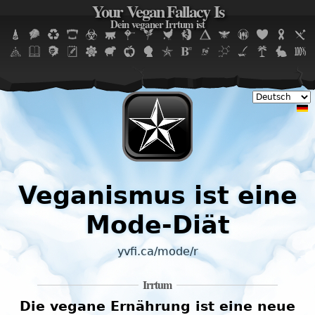
Your Vegan Fallacy Is
Jump to navigation
Dein veganer Irrtum ist
Veganismus ist eine
Mode-Diät
yvfi.ca/mode/r
Irrtum
Die vegane Ernährung ist eine neue