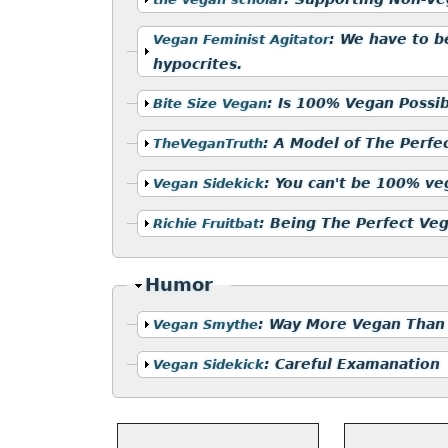
Mostrar
:
We have to b
Vegan Feminist Agitator
hypocrites.
Mostrar
:
Is 100% Vegan Possib
Bite Size Vegan
Mostrar
:
A Model of The Perfe
TheVeganTruth
Mostrar
:
You can't be 100% ve
Vegan Sidekick
Mostrar
:
Being The Perfect Ve
Richie Fruitbat
Ocultar
Humor
Mostrar
:
Way More Vegan Than
Vegan Smythe
Mostrar
:
Careful Examanation
Vegan Sidekick