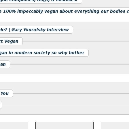
e 100% impeccably vegan about everything our bodies co
le? | Gary Yourofsky Interview
ct Vegan
gan in modern society so why bother
gan
 You