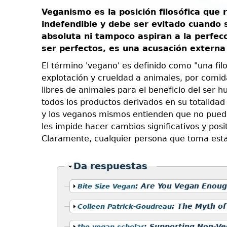
Veganismo es la posición filosófica que 
indefendible y debe ser evitado cuando 
absoluta ni tampoco aspiran a la perfec
ser perfectos, es una acusación extern
El término 'vegano' es definido como "una filo
explotación y crueldad a animales, por comida
libres de animales para el beneficio del ser 
todos los productos derivados en su totalidad 
y los veganos mismos entienden que no puede
les impide hacer cambios significativos y pos
Claramente, cualquier persona que toma est
Ocultar
Da respuestas
Mostrar
:
Are You Vegan Enough
Bite Size Vegan
Mostrar
:
The Myth of
Colleen Patrick-Goudreau
Mostrar
:
Supporting Non-Ve
the vegan scholar