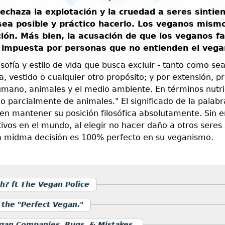
rechaza la explotación y la cruedad a seres sinti
sea posible y práctico hacerlo. Los veganos mism
ción. Más bien, la acusación de que los veganos 
a impuesta por personas que no entienden el veg
sofía y estilo de vida que busca excluir - tanto como sea
, vestido o cualquier otro propósito; y por extensión, p
humano, animales y el medio ambiente. En términos nutri
o parcialmente de animales." El significado de la palabr
n mantener su posición filosófica absolutamente. Sin 
itivos en el mundo, al elegir no hacer daño a otros sere
a midma decisión es 100% perfecto en su veganismo.
? ft The Vegan Police
 the "Perfect Vegan."
gan Companies, Bugs, & Mistakes.