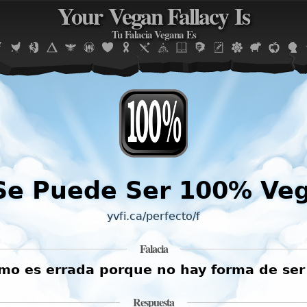
Your Vegan Fallacy Is
Jump to navigation
Tu Falacia Vegana Es
Se Puede Ser 100% Ve
yvfi.ca/perfecto/f
Falacia
ismo es errada porque no hay forma de se
Respuesta