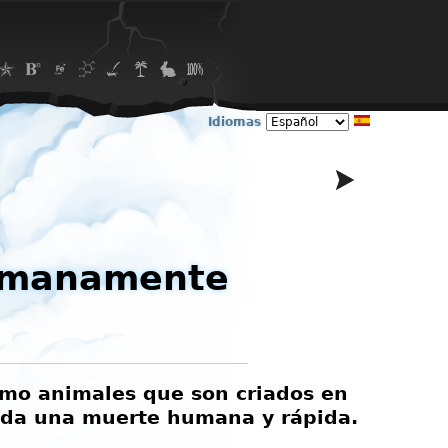
Idiomas
Humanamente
como animales que son criados en
Los hum
nada una muerte humana y rápida.