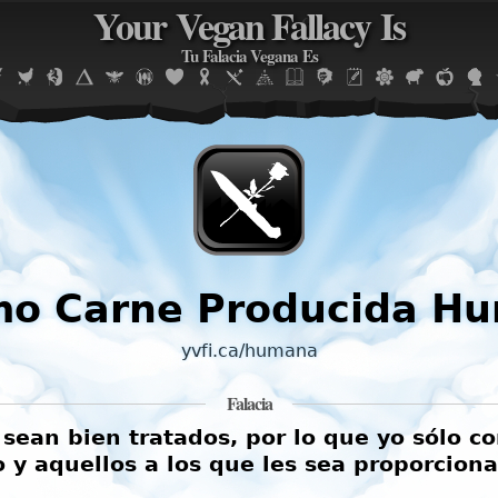
Your Vegan Fallacy Is
Jump to navigation
Tu Falacia Vegana Es
mo Carne Producida 
yvfi.ca/humana
Falacia
sean bien tratados, por lo que yo sólo 
to y aquellos a los que les sea proporcio