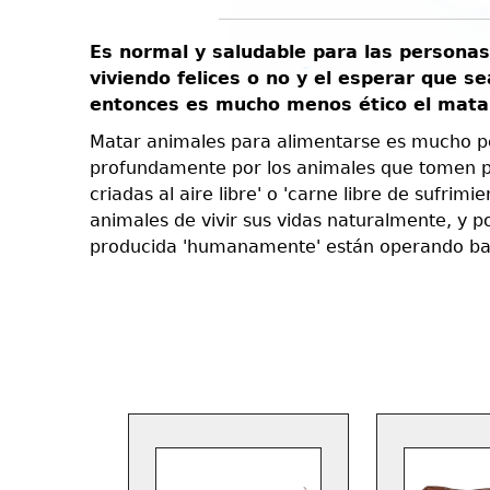
on el
Es normal y saludable para las personas
do
viviendo felices o no y el esperar que s
sma
entonces es mucho menos ético el mata
ituales,
Matar animales para alimentarse es mucho pe
l muerto.
profundamente por los animales que tomen pas
 está de
criadas al aire libre' o 'carne libre de sufr
finalmente
animales de vivir sus vidas naturalmente, y 
er
producida 'humanamente' están operando bajo
 su
, y
e las
ada la
 falso, es
s animales
 a los