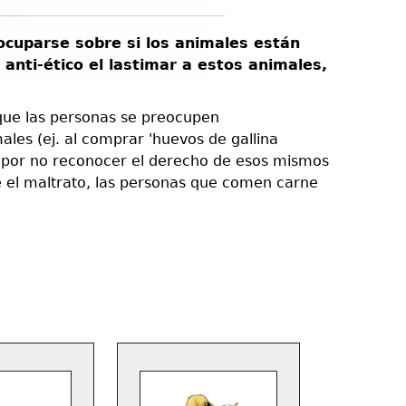
ocuparse sobre si los animales están
Los térm
anti-ético el lastimar a estos animales,
un hábita
científi
humanos 
que las personas se preocupen
animales
les (ej. al comprar 'huevos de gallina
tan por no reconocer el derecho de esos mismos
El único u
e el maltrato, las personas que comen carne
individuos
superpred
los animal
moral suby
escalera c