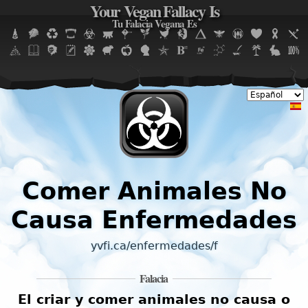
Your Vegan Fallacy Is
Jump to navigation
Tu Falacia Vegana Es
Comer Animales No
Causa Enfermedades
yvfi.ca/enfermedades/f
Falacia
El criar y comer animales no causa o