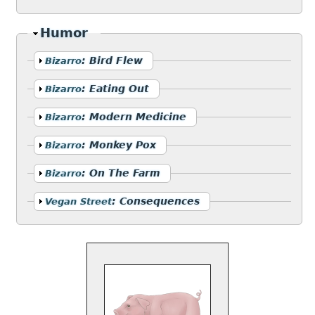
Ocultar
Humor
Mostrar
:
Bird Flew
Bizarro
Mostrar
:
Eating Out
Bizarro
Mostrar
:
Modern Medicine
Bizarro
Mostrar
:
Monkey Pox
Bizarro
Mostrar
:
On The Farm
Bizarro
Mostrar
:
Consequences
Vegan Street