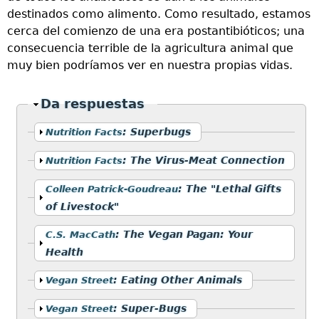
destinados como alimento. Como resultado, estamos
cerca del comienzo de una era postantibióticos; una
consecuencia terrible de la agricultura animal que
muy bien podríamos ver en nuestra propias vidas.
Ocultar
Da respuestas
Mostrar
:
Superbugs
Nutrition Facts
Mostrar
:
The Virus-Meat Connection
Nutrition Facts
Mostrar
:
The "Lethal Gifts
Colleen Patrick-Goudreau
of Livestock"
Mostrar
:
The Vegan Pagan: Your
C.S. MacCath
Health
Mostrar
:
Eating Other Animals
Vegan Street
Mostrar
:
Super-Bugs
Vegan Street