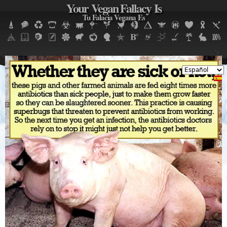
Your Vegan Fallacy Is
Jump to navigation
Tu Falacia Vegana Es