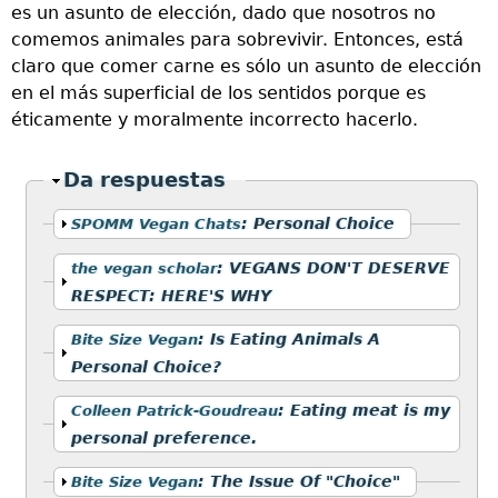
es un asunto de elección, dado que nosotros no
comemos animales para sobrevivir. Entonces, está
claro que comer carne es sólo un asunto de elección
en el más superficial de los sentidos porque es
éticamente y moralmente incorrecto hacerlo.
Ocultar
Da respuestas
Mostrar
:
Personal Choice
SPOMM Vegan Chats
Mostrar
:
VEGANS DON'T DESERVE
the vegan scholar
RESPECT: HERE'S WHY
Mostrar
:
Is Eating Animals A
Bite Size Vegan
Personal Choice?
Mostrar
:
Eating meat is my
Colleen Patrick-Goudreau
personal preference.
Mostrar
:
The Issue Of "Choice"
Bite Size Vegan