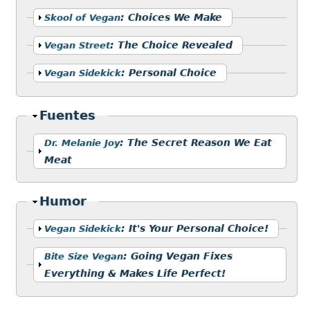
Mostrar
:
Choices We Make
Skool of Vegan
Mostrar
:
The Choice Revealed
Vegan Street
Mostrar
:
Personal Choice
Vegan Sidekick
Ocultar
Fuentes
Mostrar
:
The Secret Reason We Eat
Dr. Melanie Joy
Meat
Ocultar
Humor
Mostrar
:
It's Your Personal Choice!
Vegan Sidekick
Mostrar
:
Going Vegan Fixes
Bite Size Vegan
Everything & Makes Life Perfect!