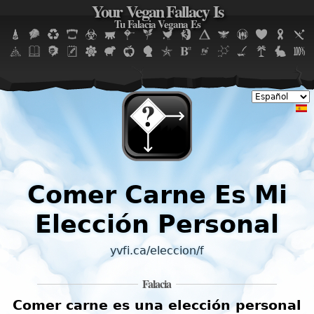
Your Vegan Fallacy Is
Jump to navigation
Tu Falacia Vegana Es
Comer Carne Es Mi
Elección Personal
yvfi.ca/eleccion/f
Falacia
Comer carne es una elección personal