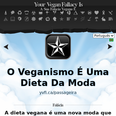
Your Vegan Fallacy Is
Jump to navigation
A Sua Falácia Vegana É
O Veganismo É Uma
s
Dieta Da Moda
yvfi.ca/passageira
Falácia
A dieta vegana é uma nova moda que