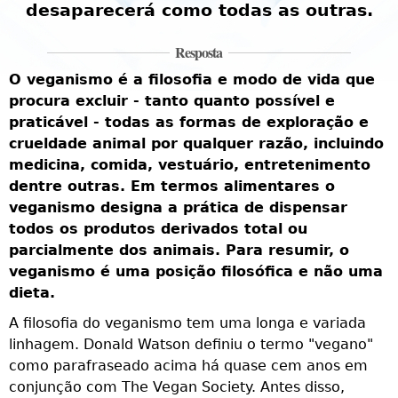
desaparecerá como todas as outras.
Resposta
O veganismo é a filosofia e modo de vida que
procura excluir - tanto quanto possível e
praticável - todas as formas de exploração e
crueldade animal por qualquer razão, incluindo
E
medicina, comida, vestuário, entretenimento
p
dentre outras. Em termos alimentares o
p
veganismo designa a prática de dispensar
s
todos os produtos derivados total ou
e
o
parcialmente dos animais. Para resumir, o
f
veganismo é uma posição filosófica e não uma
a
dieta.
A filosofia do veganismo tem uma longa e variada
h
linhagem. Donald Watson definiu o termo "vegano"
f
como parafraseado acima há quase cem anos em
h
conjunção com The Vegan Society. Antes disso,
o