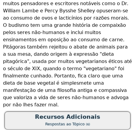
muitos pensadores e escritores notáveis como o Dr.
É
William Lambe e Percy Bysshe Shelley opuseram-se
s
c
ao consumo de ovos e lacticínios por razões morais.
m
O budismo tem uma grande história de compaixão
c
pelos seres não-humanos e inclui muitos
c
ensinamentos em oposição ao consumo de carne.
b
Pitágoras também rejeitou o abate de animais para
s
a sua mesa, dando origem à expressão "dieta
d
pitagórica", usada por muitos vegetarianos éticos até
s
n
o século de XIX, quando o termo "vegetariano" foi
r
finalmente cunhado. Portanto, fica claro que uma
c
dieta de base vegetal é simplesmete uma
o
manifestação de uma filosofia antiga e compassiva
e
que valoriza a vida de seres não-humanos e advoga
i
por não lhes fazer mal.
o
Recursos Adicionais
e
Respostas ao Tópico
n
(6)
d